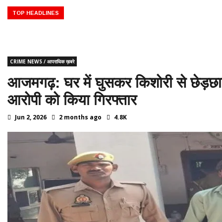
 का दार्शनिक काल ♦️ ईसा पूर्व 332 – मिस्र पर सिकंदर का अधिकार ♦️ईसा पूर्व 323 
00 – ग्रेट पिरामिड्स (मिस्र) का निर्माण ♦️ईसा पूर्व 776 – ग्रीस में प्रथम ओलंपि
TOP HEADLINES
CRIME NEWS / आपराधिक ख़बरे
आजमगढ़: घर में घुसकर किशोरी से छेड़छाड
आरोपी को किया गिरफ्तार
Jun 2, 2026
2 months ago
4.8K