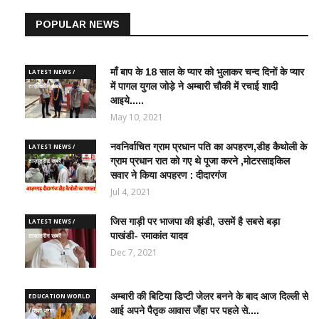
POPULAR NEWS
माँ बाप के 18 साल के प्यार को भुलाकर चन्द दिनों के प्यार
LATEST NEWS /
में पागल युगल जोड़े ने अम्बारी चौकी में रचाई शादी
ताज़ातरीन खबरें
आइये.....
May 10, 2021
नवनिर्वाचित ग्राम प्रधान पति का अपहरण,डीह कैथोली के
LATEST NEWS /
ग्राम प्रधान रात को गए थे पूजा करने ,मोटरसाइकिल
ताज़ातरीन खबरें
सवार ने किया अपहरण : दीदारगंज
Jul 4, 2021
जिस गाड़ी पर भाजपा की झंडी, उसमें है सबसे बड़ा
LATEST NEWS /
पाखंडी- रमाकांत यादव
ताज़ातरीन खबरें
Dec 7, 2021
अम्बारी की बिटिया डिप्टी जेलर बनने के बाद आज दिल्ली से
EDUCATION WORLD
आई अपने पैतृक आवास जँहा पर पहले से....
/ शिक्षा जगत