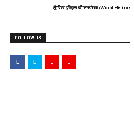
Wall) के निर्माण की शुरुआत ⸻ 🟠 375 ई. – हूणों का यूरोप पर आक्रमण 🟠 570 ई. – 
युद्ध, यूनानियों ने फारसियों को पराजित किया ♦️ ईसा पूर्व 360 – प्लेटो और अरस्तू
🌍विश्व इतिहास की समयरेखा (World History Timeline) ⸻ ♦️ ईसा पूर्व 30
FOLLOW US