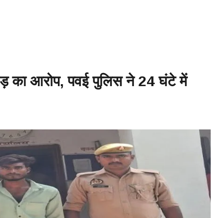
– बाबिलोन में सिकंदर महान की मृत्यु ♦️ईसा पूर्व 214 – चीन की महान दीवार (Great 
क खेल आयोजित ♦️ईसा पूर्व 753 – रोम नगर की स्थापना ♦️ईसा पूर्व 490 – मैराथन का 
़ का आरोप, पवई पुलिस ने 24 घंटे में