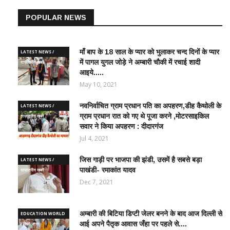
POPULAR NEWS
माँ बाप के 18 साल के प्यार को भुलाकर चन्द दिनों के प्यार
LATEST NEWS /
में पागल युगल जोड़े ने अम्बारी चौकी में रचाई शादी
ताज़ातरीन खबरें
आइये.....
May 10, 2021
नवनिर्वाचित ग्राम प्रधान पति का अपहरण,डीह कैथोली के
LATEST NEWS /
ग्राम प्रधान रात को गए थे पूजा करने ,मोटरसाइकिल
ताज़ातरीन खबरें
सवार ने किया अपहरण : दीदारगंज
Jul 4, 2021
जिस गाड़ी पर भाजपा की झंडी, उसमें है सबसे बड़ा
LATEST NEWS /
पाखंडी- रमाकांत यादव
ताज़ातरीन खबरें
Dec 7, 2021
अम्बारी की बिटिया डिप्टी जेलर बनने के बाद आज दिल्ली से
EDUCATION WORLD
आई अपने पैतृक आवास जँहा पर पहले से....
/ शिक्षा जगत