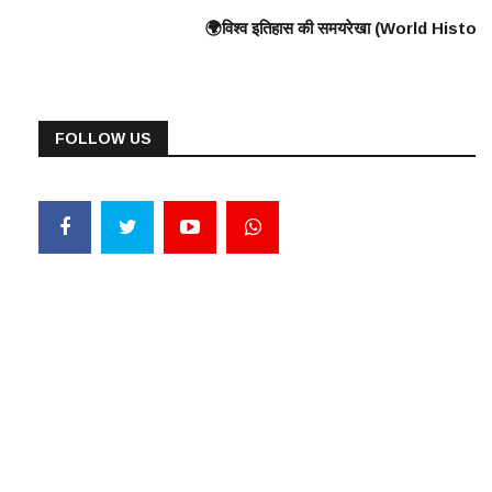
Wall) के निर्माण की शुरुआत ⸻ 🟠 375 ई. – हूणों का यूरोप पर आक्रमण 🟠 570 ई. – 
युद्ध, यूनानियों ने फारसियों को पराजित किया ♦️ ईसा पूर्व 360 – प्लेटो और अरस्त
🌍विश्व इतिहास की समयरेखा (World History Timeline) ⸻ ♦️ ईसा पूर्व 30
FOLLOW US