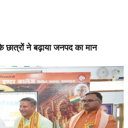
– बाबिलोन में सिकंदर महान की मृत्यु ♦️ईसा पूर्व 214 – चीन की महान दीवार (Great 
िक खेल आयोजित ♦️ईसा पूर्व 753 – रोम नगर की स्थापना ♦️ईसा पूर्व 490 – मैराथन का 
के छात्रों ने बढ़ाया जनपद का मान