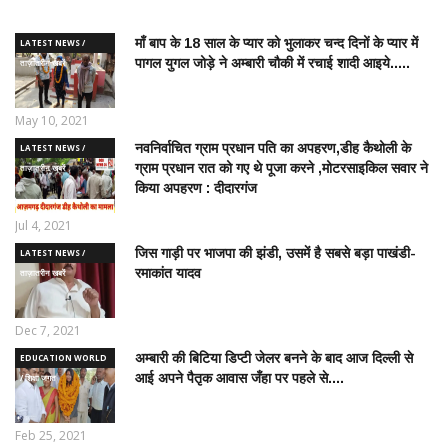
माँ बाप के 18 साल के प्यार को भुलाकर चन्द दिनों के प्यार में
LATEST NEWS /
पागल युगल जोड़े ने अम्बारी चौकी में रचाई शादी आइये.....
ताज़ातरीन खबरें
May 10, 2021
नवनिर्वाचित ग्राम प्रधान पति का अपहरण,डीह कैथोली के
LATEST NEWS /
ग्राम प्रधान रात को गए थे पूजा करने ,मोटरसाइकिल सवार ने
ताज़ातरीन खबरें
किया अपहरण : दीदारगंज
Jul 4, 2021
जिस गाड़ी पर भाजपा की झंडी, उसमें है सबसे बड़ा पाखंडी-
LATEST NEWS /
रमाकांत यादव
ताज़ातरीन खबरें
Dec 7, 2021
अम्बारी की बिटिया डिप्टी जेलर बनने के बाद आज दिल्ली से
EDUCATION WORLD
आई अपने पैतृक आवास जँहा पर पहले से....
/ शिक्षा जगत
Feb 25, 2021