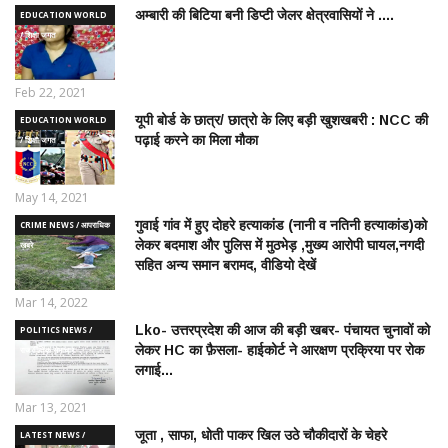
अम्बारी की बिटिया बनी डिप्टी जेलर क्षेत्रवासियों ने ....
EDUCATION WORLD
/ शिक्षा जगत
Feb 22, 2021
यूपी बोर्ड के छात्र/ छात्रो के लिए बड़ी खुशखबरी : NCC की
EDUCATION WORLD
पढ़ाई करने का मिला मौका
/ शिक्षा जगत
May 14, 2021
गुवाई गांव में हुए दोहरे हत्याकांड (नानी व नतिनी हत्याकांड)को
CRIME NEWS / आपराधिक
लेकर बदमाश और पुलिस में मुठभेड़ ,मुख्य आरोपी घायल,नगदी
ख़बरे
सहित अन्य समान बरामद, वीडियो देखें
Mar 14, 2022
Lko- उत्तरप्रदेश की आज की बड़ी खबर- पंचायत चुनावों को
POLITICS NEWS /
लेकर HC का फ़ैसला- हाईकोर्ट ने आरक्षण प्रक्रिया पर रोक
राजनीतिक समाचार
लगाई...
Mar 13, 2021
जूता , साफा, धोती पाकर खिल उठे चौकीदारों के चेहरे
LATEST NEWS /