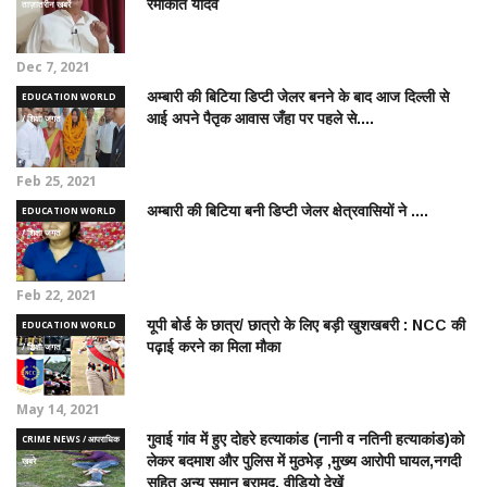
रमाकांत यादव
ताज़ातरीन खबरें
Dec 7, 2021
अम्बारी की बिटिया डिप्टी जेलर बनने के बाद आज दिल्ली से
EDUCATION WORLD
आई अपने पैतृक आवास जँहा पर पहले से....
/ शिक्षा जगत
Feb 25, 2021
अम्बारी की बिटिया बनी डिप्टी जेलर क्षेत्रवासियों ने ....
EDUCATION WORLD
/ शिक्षा जगत
Feb 22, 2021
यूपी बोर्ड के छात्र/ छात्रो के लिए बड़ी खुशखबरी : NCC की
EDUCATION WORLD
पढ़ाई करने का मिला मौका
/ शिक्षा जगत
May 14, 2021
गुवाई गांव में हुए दोहरे हत्याकांड (नानी व नतिनी हत्याकांड)को
CRIME NEWS / आपराधिक
लेकर बदमाश और पुलिस में मुठभेड़ ,मुख्य आरोपी घायल,नगदी
ख़बरे
सहित अन्य समान बरामद, वीडियो देखें