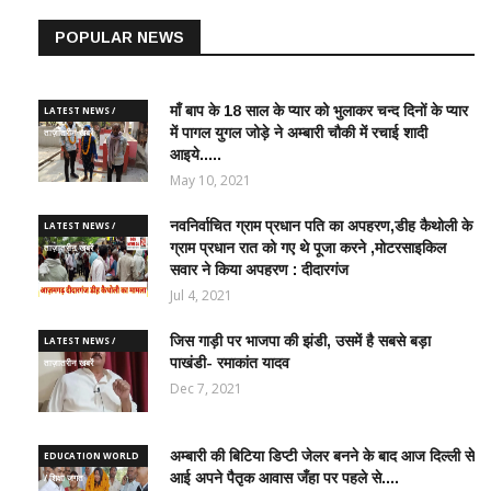
POPULAR NEWS
माँ बाप के 18 साल के प्यार को भुलाकर चन्द दिनों के प्यार
LATEST NEWS /
में पागल युगल जोड़े ने अम्बारी चौकी में रचाई शादी
ताज़ातरीन खबरें
आइये.....
May 10, 2021
नवनिर्वाचित ग्राम प्रधान पति का अपहरण,डीह कैथोली के
LATEST NEWS /
ग्राम प्रधान रात को गए थे पूजा करने ,मोटरसाइकिल
ताज़ातरीन खबरें
सवार ने किया अपहरण : दीदारगंज
Jul 4, 2021
जिस गाड़ी पर भाजपा की झंडी, उसमें है सबसे बड़ा
LATEST NEWS /
पाखंडी- रमाकांत यादव
ताज़ातरीन खबरें
Dec 7, 2021
अम्बारी की बिटिया डिप्टी जेलर बनने के बाद आज दिल्ली से
EDUCATION WORLD
आई अपने पैतृक आवास जँहा पर पहले से....
/ शिक्षा जगत