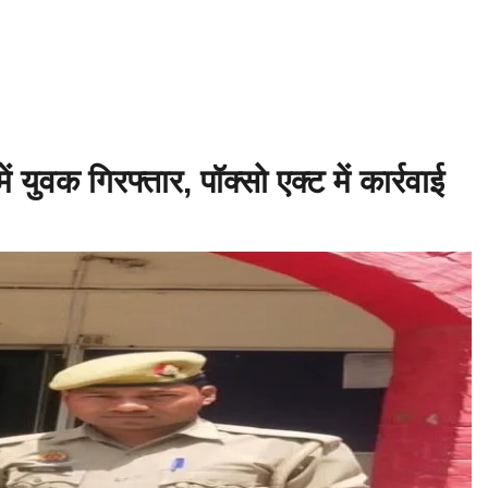
हान की मृत्यु ♦️ईसा पूर्व 214 – चीन की महान दीवार (Great Wall) के निर्माण की श
र्व 753 – रोम नगर की स्थापना ♦️ईसा पूर्व 490 – मैराथन का युद्ध, यूनानियों ने फा
🌍विश्व इति
युवक गिरफ्तार, पॉक्सो एक्ट में कार्रवाई