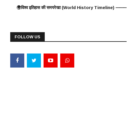
ुरुआत ⸻ 🟠 375 ई. – हूणों का यूरोप पर आक्रमण 🟠 570 ई. – पैगंबर मोहम्मद का मक्क
रसियों को पराजित किया ♦️ ईसा पूर्व 360 – प्लेटो और अरस्तू का दार्शनिक काल ♦️ ई
हास की समयरेखा (World History Timeline) ⸻ ♦️ ईसा पूर्व 3000 – ग्रेट पिरामिड्स (
FOLLOW US