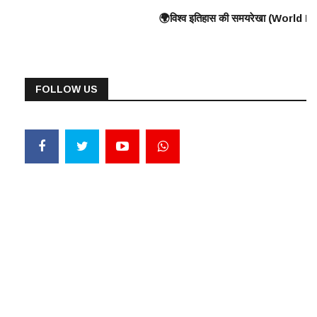
reat Wall) के निर्माण की शुरुआत ⸻ 🟠 375 ई. – हूणों का यूरोप पर आक्रमण 🟠 570 ई
 का युद्ध, यूनानियों ने फारसियों को पराजित किया ♦️ ईसा पूर्व 360 – प्लेटो और अ
🌍विश्व इतिहास की समयरेखा (World History Timeline) ⸻ ♦️ ईसा पूर्
FOLLOW US