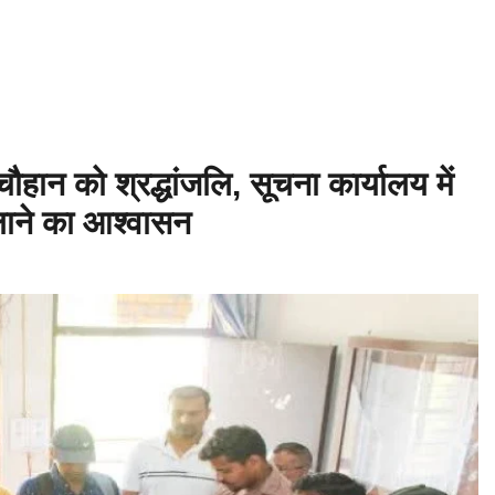
323 – बाबिलोन में सिकंदर महान की मृत्यु ♦️ईसा पूर्व 214 – चीन की महान दीवार (G
ओलंपिक खेल आयोजित ♦️ईसा पूर्व 753 – रोम नगर की स्थापना ♦️ईसा पूर्व 490 – मैराथन
हान को श्रद्धांजलि, सूचना कार्यालय में
ाने का आश्वासन