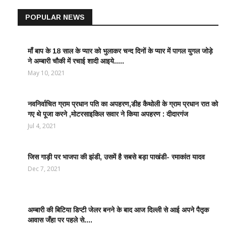
POPULAR NEWS
माँ बाप के 18 साल के प्यार को भुलाकर चन्द दिनों के प्यार में पागल युगल जोड़े
LATEST
ने अम्बारी चौकी में रचाई शादी आइये.....
NEWS /
ताज़ातरीन
May 10, 2021
खबरें
नवनिर्वाचित ग्राम प्रधान पति का अपहरण,डीह कैथोली के ग्राम प्रधान रात को
LATEST
गए थे पूजा करने ,मोटरसाइकिल सवार ने किया अपहरण : दीदारगंज
NEWS /
ताज़ातरीन
Jul 4, 2021
खबरें
जिस गाड़ी पर भाजपा की झंडी, उसमें है सबसे बड़ा पाखंडी- रमाकांत यादव
LATEST
NEWS /
Dec 7, 2021
ताज़ातरीन
खबरें
अम्बारी की बिटिया डिप्टी जेलर बनने के बाद आज दिल्ली से आई अपने पैतृक
EDUCATION
आवास जँहा पर पहले से....
WORLD /