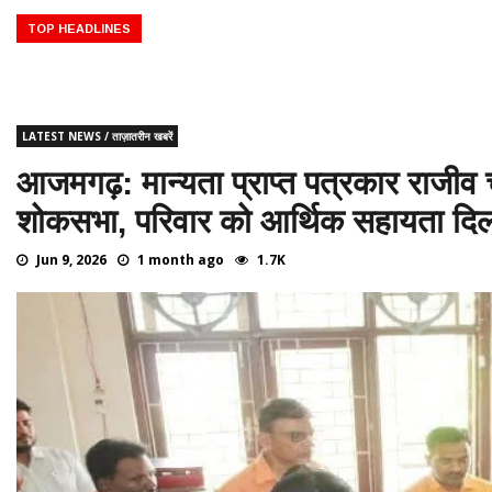
रस्तू का दार्शनिक काल ♦️ ईसा पूर्व 332 – मिस्र पर सिकंदर का अधिकार ♦️ईसा पूर्व 
व 3000 – ग्रेट पिरामिड्स (मिस्र) का निर्माण ♦️ईसा पूर्व 776 – ग्रीस में प्रथम 
TOP HEADLINES
LATEST NEWS / ताज़ातरीन खबरें
आजमगढ़: मान्यता प्राप्त पत्रकार राजीव चौ
शोकसभा, परिवार को आर्थिक सहायता दिल
Jun 9, 2026
1 month ago
1.7K