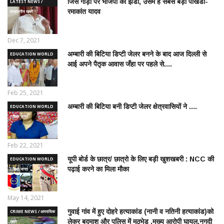
जिस गाड़ी पर भाजपा की झंडी, उसमें है सबसे बड़ा पाखंडी-
LATEST NEWS /
रमाकांत यादव
ताज़ातरीन खबरें
Dec 7, 2021
अम्बारी की बिटिया डिप्टी जेलर बनने के बाद आज दिल्ली से
EDUCATION WORLD
आई अपने पैतृक आवास जँहा पर पहले से....
/ शिक्षा जगत
Feb 25, 2021
अम्बारी की बिटिया बनी डिप्टी जेलर क्षेत्रवासियों ने ....
EDUCATION WORLD
/ शिक्षा जगत
Feb 22, 2021
यूपी बोर्ड के छात्र/ छात्रो के लिए बड़ी खुशखबरी : NCC की
EDUCATION WORLD
पढ़ाई करने का मिला मौका
/ शिक्षा जगत
May 14, 2021
गुवाई गांव में हुए दोहरे हत्याकांड (नानी व नतिनी हत्याकांड)को
CRIME NEWS / आपराधिक
लेकर बदमाश और पुलिस में मुठभेड़ ,मुख्य आरोपी घायल,नगदी
ख़बरे