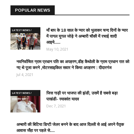
POPULAR NEWS
माँ बाप के 18 साल के प्यार को भुलाकर चन्द दिनों के प्यार
LATEST NEWS /
में पागल युगल जोड़े ने अम्बारी चौकी में रचाई शादी
ताज़ातरीन खबरें
आइये.....
May 10, 2021
नवनिर्वाचित ग्राम प्रधान पति का अपहरण,डीह कैथोली के ग्राम प्रधान रात को
LATEST
गए थे पूजा करने ,मोटरसाइकिल सवार ने किया अपहरण : दीदारगंज
NEWS /
ताज़ातरीन
Jul 4, 2021
खबरें
जिस गाड़ी पर भाजपा की झंडी, उसमें है सबसे बड़ा
LATEST NEWS /
पाखंडी- रमाकांत यादव
ताज़ातरीन खबरें
Dec 7, 2021
अम्बारी की बिटिया डिप्टी जेलर बनने के बाद आज दिल्ली से आई अपने पैतृक
EDUCATION
आवास जँहा पर पहले से....
WORLD /