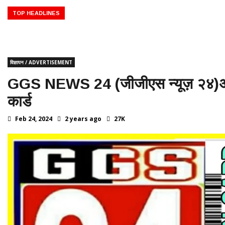
ू का दार्शनिक काल ♦️ ईसा पूर्व 332 – मिस्र पर सिकंदर का अधिकार ♦️ईसा पूर्व 323 
000 – ग्रेट पिरामिड्स (मिस्र) का निर्माण ♦️ईसा पूर्व 776 – ग्रीस में प्रथम ओलंप
TOP HEADLINES
विज्ञापन / ADVERTISEMENT
GGS NEWS 24 (जीजीएस न्यूज़ २४)अब नए
कार्ड
Feb 24, 2024
2 years ago
27K