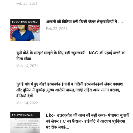
शिक्षा जगत
Feb 25, 2021
अम्बारी की बिटिया बनी डिप्टी जेलर क्षेत्रवासियों ने ....
EDUCATION WORLD
/ शिक्षा जगत
Feb 22, 2021
यूपी बोर्ड के छात्र/ छात्रो के लिए बड़ी खुशखबरी : NCC की पढ़ाई करने का
EDUCATION
मिला मौका
WORLD /
शिक्षा जगत
May 14, 2021
गुवाई गांव में हुए दोहरे हत्याकांड (नानी व नतिनी हत्याकांड)को लेकर बदमाश
CRIME
और पुलिस में मुठभेड़ ,मुख्य आरोपी घायल,नगदी सहित अन्य समान बरामद,
NEWS
वीडियो देखें
/
आपराधिक
Mar 14, 2022
ख़बरे
Lko- उत्तरप्रदेश की आज की बड़ी खबर- पंचायत चुनावों
POLITICS NEWS /
को लेकर HC का फ़ैसला- हाईकोर्ट ने आरक्षण प्रक्रिया
राजनीतिक समाचार
पर रोक लगाई...