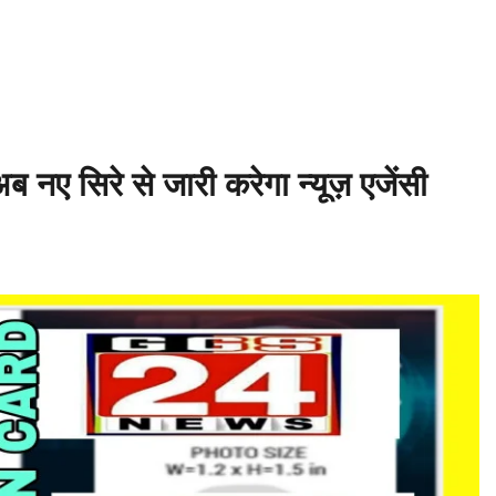
– बाबिलोन में सिकंदर महान की मृत्यु ♦️ईसा पूर्व 214 – चीन की महान दीवार (Great
िक खेल आयोजित ♦️ईसा पूर्व 753 – रोम नगर की स्थापना ♦️ईसा पूर्व 490 – मैराथन का
 सिरे से जारी करेगा न्यूज़ एजेंसी