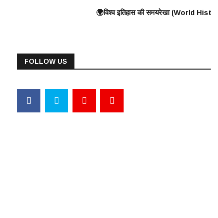
 Wall) के निर्माण की शुरुआत ⸻ 🟠 375 ई. – हूणों का यूरोप पर आक्रमण 🟠 570 ई. – 
 युद्ध, यूनानियों ने फारसियों को पराजित किया ♦️ ईसा पूर्व 360 – प्लेटो और अरस्त
🌍विश्व इतिहास की समयरेखा (World History Timeline) ⸻ ♦️ ईसा पूर्व 3
FOLLOW US