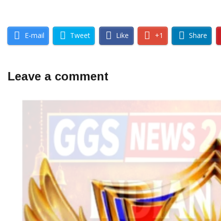
E-mail
Tweet
Like
+1
Share
Leave a comment