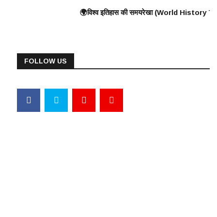
all) के निर्माण की शुरुआत ⸻ 🟠 375 ई. – हूणों का यूरोप पर आक्रमण 🟠 570 ई. – प
ुद्ध, यूनानियों ने फारसियों को पराजित किया ♦️ ईसा पूर्व 360 – प्लेटो और अरस्तू 
🌍विश्व इतिहास की समयरेखा (World History Timeline) ⸻ ♦️ ईसा पूर्व 300
FOLLOW US