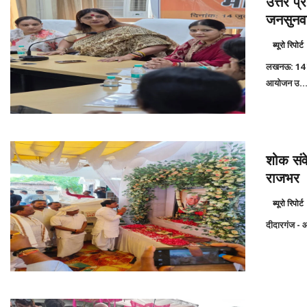
उत्तर प
जनसुनवाई
ब्यूरो रिपोर्ट
लखनऊ: 14 जु
आयोजन उ..
शोक संवे
राजभर
ब्यूरो रिपोर्ट
दीदारगंज - आज