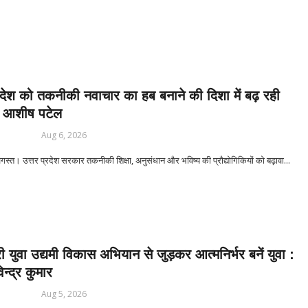
 बाबिलोन में सिकंदर महान की मृत्यु ♦️ईसा पूर्व 214 – चीन की महान दीवार (Great W
 खेल आयोजित ♦️ईसा पूर्व 753 – रोम नगर की स्थापना ♦️ईसा पूर्व 490 – मैराथन का य
्रदेश को तकनीकी नवाचार का हब बनाने की दिशा में बढ़ रही
 आशीष पटेल
Aug 6, 2026
त। उत्तर प्रदेश सरकार तकनीकी शिक्षा, अनुसंधान और भविष्य की प्रौद्योगिकियों को बढ़ावा...
्री युवा उद्यमी विकास अभियान से जुड़कर आत्मनिर्भर बनें युवा :
न्द्र कुमार
Aug 5, 2026