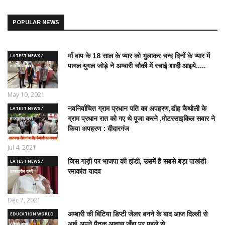
POPULAR NEWS
माँ बाप के 18 साल के प्यार को भुलाकर चन्द दिनों के प्यार में
LATEST NEWS /
पागल युगल जोड़े ने अम्बारी चौकी में रचाई शादी आइये.....
ताज़ातरीन खबरें
May 10, 2021
नवनिर्वाचित ग्राम प्रधान पति का अपहरण,डीह कैथोली के
LATEST NEWS /
ग्राम प्रधान रात को गए थे पूजा करने ,मोटरसाइकिल सवार ने
ताज़ातरीन खबरें
किया अपहरण : दीदारगंज
Jul 4, 2021
जिस गाड़ी पर भाजपा की झंडी, उसमें है सबसे बड़ा पाखंडी-
LATEST NEWS /
रमाकांत यादव
ताज़ातरीन खबरें
Dec 7, 2021
अम्बारी की बिटिया डिप्टी जेलर बनने के बाद आज दिल्ली से
EDUCATION WORLD
आई अपने पैतृक आवास जँहा पर पहले से....
/ शिक्षा जगत