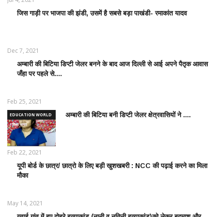
जिस गाड़ी पर भाजपा की झंडी, उसमें है सबसे बड़ा पाखंडी- रमाकांत यादव
LATEST
NEWS /
ताज़ातरीन
खबरें
Dec 7, 2021
अम्बारी की बिटिया डिप्टी जेलर बनने के बाद आज दिल्ली से आई अपने पैतृक आवास
EDUCATION
जँहा पर पहले से....
WORLD /
शिक्षा जगत
Feb 25, 2021
अम्बारी की बिटिया बनी डिप्टी जेलर क्षेत्रवासियों ने ....
EDUCATION WORLD
/ शिक्षा जगत
Feb 22, 2021
यूपी बोर्ड के छात्र/ छात्रो के लिए बड़ी खुशखबरी : NCC की पढ़ाई करने का मिला
EDUCATION
मौका
WORLD /
शिक्षा जगत
May 14, 2021
गुवाई गांव में हुए दोहरे हत्याकांड (नानी व नतिनी हत्याकांड)को लेकर बदमाश और
CRIME