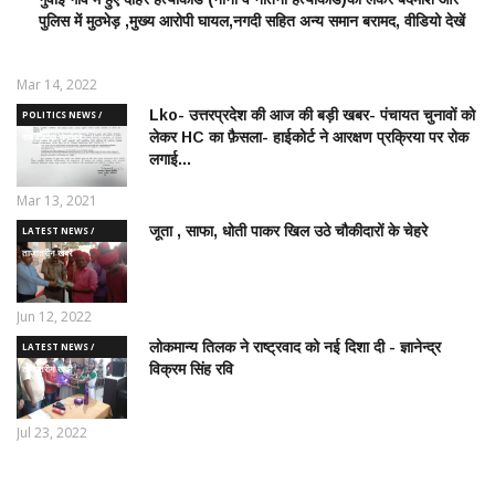
पुलिस में मुठभेड़ ,मुख्य आरोपी घायल,नगदी सहित अन्य समान बरामद, वीडियो देखें
NEWS
/
आपराधिक
Mar 14, 2022
ख़बरे
Lko- उत्तरप्रदेश की आज की बड़ी खबर- पंचायत चुनावों को
POLITICS NEWS /
लेकर HC का फ़ैसला- हाईकोर्ट ने आरक्षण प्रक्रिया पर रोक
राजनीतिक समाचार
लगाई...
Mar 13, 2021
जूता , साफा, धोती पाकर खिल उठे चौकीदारों के चेहरे
LATEST NEWS /
ताज़ातरीन खबरें
Jun 12, 2022
लोकमान्य तिलक ने राष्ट्रवाद को नई दिशा दी - ज्ञानेन्द्र
LATEST NEWS /
विक्रम सिंह रवि
ताज़ातरीन खबरें
Jul 23, 2022