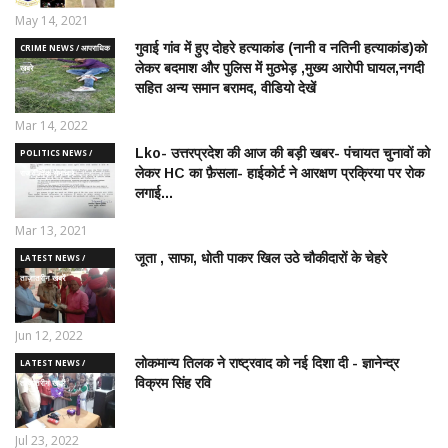
May 14, 2021
गुवाई गांव में हुए दोहरे हत्याकांड (नानी व नतिनी हत्याकांड)को
CRIME NEWS / आपराधिक
लेकर बदमाश और पुलिस में मुठभेड़ ,मुख्य आरोपी घायल,नगदी
ख़बरे
सहित अन्य समान बरामद, वीडियो देखें
Mar 14, 2022
Lko- उत्तरप्रदेश की आज की बड़ी खबर- पंचायत चुनावों को
POLITICS NEWS /
लेकर HC का फ़ैसला- हाईकोर्ट ने आरक्षण प्रक्रिया पर रोक
राजनीतिक समाचार
लगाई...
Mar 13, 2021
जूता , साफा, धोती पाकर खिल उठे चौकीदारों के चेहरे
LATEST NEWS /
ताज़ातरीन खबरें
Jun 12, 2022
लोकमान्य तिलक ने राष्ट्रवाद को नई दिशा दी - ज्ञानेन्द्र
LATEST NEWS /
विक्रम सिंह रवि
ताज़ातरीन खबरें
Jul 23, 2022