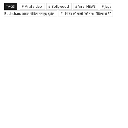
TAGS:
# Viral video
# Bollywood
# Viral NEWS
# Jaya
Bachchan: सोशल मीडिया पर हुई ट्रोल
# रिपोर्टर को बोली "कौन सी मीडिया से हैं"