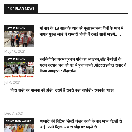
POPULAR NEWS
माँ बाप के 18 साल के प्यार को भुलाकर चन्द दिनों के प्यार में
LATEST NEWS /
पागल युगल जोड़े ने अम्बारी चौकी में रचाई शादी आइये.....
ताज़ातरीन खबरें
May 10, 2021
नवनिर्वाचित ग्राम प्रधान पति का अपहरण,डीह कैथोली के
LATEST NEWS /
ग्राम प्रधान रात को गए थे पूजा करने ,मोटरसाइकिल सवार ने
ताज़ातरीन खबरें
किया अपहरण : दीदारगंज
Jul 4, 2021
जिस गाड़ी पर भाजपा की झंडी, उसमें है सबसे बड़ा पाखंडी- रमाकांत यादव
LATEST
NEWS /
ताज़ातरीन
खबरें
Dec 7, 2021
अम्बारी की बिटिया डिप्टी जेलर बनने के बाद आज दिल्ली से
EDUCATION WORLD
आई अपने पैतृक आवास जँहा पर पहले से....
/ शिक्षा जगत