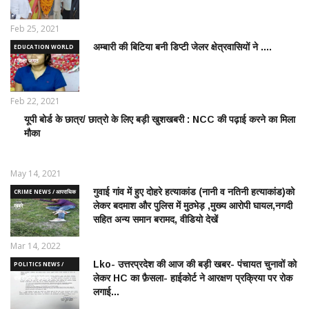
Feb 25, 2021
अम्बारी की बिटिया बनी डिप्टी जेलर क्षेत्रवासियों ने ....
EDUCATION WORLD
/ शिक्षा जगत
Feb 22, 2021
यूपी बोर्ड के छात्र/ छात्रो के लिए बड़ी खुशखबरी : NCC की पढ़ाई करने का मिला
EDUCATION
मौका
WORLD /
शिक्षा जगत
May 14, 2021
गुवाई गांव में हुए दोहरे हत्याकांड (नानी व नतिनी हत्याकांड)को
CRIME NEWS / आपराधिक
लेकर बदमाश और पुलिस में मुठभेड़ ,मुख्य आरोपी घायल,नगदी
ख़बरे
सहित अन्य समान बरामद, वीडियो देखें
Mar 14, 2022
Lko- उत्तरप्रदेश की आज की बड़ी खबर- पंचायत चुनावों को
POLITICS NEWS /
लेकर HC का फ़ैसला- हाईकोर्ट ने आरक्षण प्रक्रिया पर रोक
राजनीतिक समाचार
लगाई...