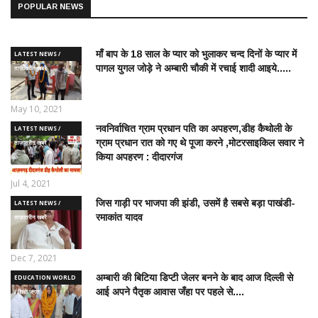
POPULAR NEWS
माँ बाप के 18 साल के प्यार को भुलाकर चन्द दिनों के प्यार में
LATEST NEWS /
पागल युगल जोड़े ने अम्बारी चौकी में रचाई शादी आइये.....
ताज़ातरीन खबरें
May 10, 2021
नवनिर्वाचित ग्राम प्रधान पति का अपहरण,डीह कैथोली के
LATEST NEWS /
ग्राम प्रधान रात को गए थे पूजा करने ,मोटरसाइकिल सवार ने
ताज़ातरीन खबरें
किया अपहरण : दीदारगंज
Jul 4, 2021
जिस गाड़ी पर भाजपा की झंडी, उसमें है सबसे बड़ा पाखंडी-
LATEST NEWS /
रमाकांत यादव
ताज़ातरीन खबरें
Dec 7, 2021
अम्बारी की बिटिया डिप्टी जेलर बनने के बाद आज दिल्ली से
EDUCATION WORLD
आई अपने पैतृक आवास जँहा पर पहले से....
/ शिक्षा जगत