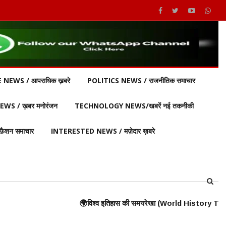
 NEWS / आपराधिक ख़बरे
POLITICS NEWS / राजनीतिक समाचार
S / ख़बर मनोरंजन
TECHNOLOGY NEWS/खबरें नई तकनीकी
ैशन समाचार
INTERESTED NEWS / मज़ेदार ख़बरे
all) के निर्माण की शुरुआत ⸻ 🟠 375 ई. – हूणों का यूरोप पर आक्रमण 🟠 570 ई. – प
ुद्ध, यूनानियों ने फारसियों को पराजित किया ♦️ ईसा पूर्व 360 – प्लेटो और अरस्तू 
🌍विश्व इतिहास की समयरेखा (World History Timeline) ⸻ ♦️ ईसा पूर्व 300