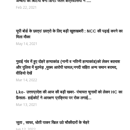
अम्बारी की बिटिया बनी डिप्टी जेलर क्षेत्रवासियों ने ....
EDUCATION
WORLD /
Feb 22, 2021
शिक्षा जगत
यूपी बोर्ड के छात्र/ छात्रो के लिए बड़ी खुशखबरी : NCC की पढ़ाई करने का
EDUCATION
मिला मौका
WORLD /
शिक्षा जगत
May 14, 2021
गुवाई गांव में हुए दोहरे हत्याकांड (नानी व नतिनी हत्याकांड)को लेकर बदमाश
CRIME
और पुलिस में मुठभेड़ ,मुख्य आरोपी घायल,नगदी सहित अन्य समान बरामद,
NEWS
वीडियो देखें
/
आपराधिक
Mar 14, 2022
ख़बरे
Lko- उत्तरप्रदेश की आज की बड़ी खबर- पंचायत चुनावों को लेकर HC का
POLITICS
फ़ैसला- हाईकोर्ट ने आरक्षण प्रक्रिया पर रोक लगाई...
NEWS /
राजनीतिक
Mar 13, 2021
समाचार
जूता , साफा, धोती पाकर खिल उठे चौकीदारों के चेहरे
LATEST
NEWS /
Jun 12, 2022