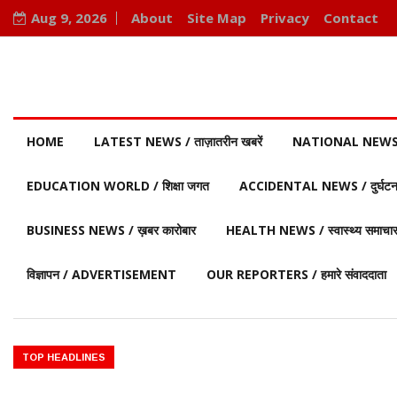
Aug 9, 2026
About
Site Map
Privacy
Contact
HOME
LATEST NEWS / ताज़ातरीन खबरें
NATIONAL NEWS / र
EDUCATION WORLD / शिक्षा जगत
ACCIDENTAL NEWS / दुर्घटना 
BUSINESS NEWS / ख़बर कारोबार
HEALTH NEWS / स्वास्थ्य समाचा
विज्ञापन / ADVERTISEMENT
OUR REPORTERS / हमारे संवाददाता
का दार्शनिक काल ♦️ ईसा पूर्व 332 – मिस्र पर सिकंदर का अधिकार ♦️ईसा पूर्व 323 –
0 – ग्रेट पिरामिड्स (मिस्र) का निर्माण ♦️ईसा पूर्व 776 – ग्रीस में प्रथम ओलंपिक
TOP HEADLINES