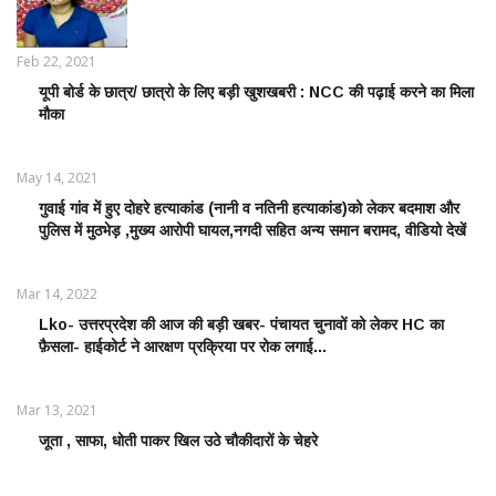
Feb 22, 2021
यूपी बोर्ड के छात्र/ छात्रो के लिए बड़ी खुशखबरी : NCC की पढ़ाई करने का मिला
EDUCATION
मौका
WORLD /
शिक्षा जगत
May 14, 2021
गुवाई गांव में हुए दोहरे हत्याकांड (नानी व नतिनी हत्याकांड)को लेकर बदमाश और
CRIME
पुलिस में मुठभेड़ ,मुख्य आरोपी घायल,नगदी सहित अन्य समान बरामद, वीडियो देखें
NEWS
/
आपराधिक
Mar 14, 2022
ख़बरे
Lko- उत्तरप्रदेश की आज की बड़ी खबर- पंचायत चुनावों को लेकर HC का
POLITICS
फ़ैसला- हाईकोर्ट ने आरक्षण प्रक्रिया पर रोक लगाई...
NEWS /
राजनीतिक
समाचार
Mar 13, 2021
जूता , साफा, धोती पाकर खिल उठे चौकीदारों के चेहरे
LATEST
NEWS /
ताज़ातरीन