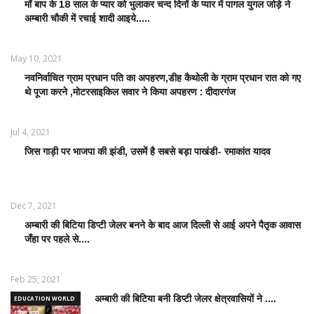
माँ बाप के 18 साल के प्यार को भुलाकर चन्द दिनों के प्यार में पागल युगल जोड़े ने
LATEST
अम्बारी चौकी में रचाई शादी आइये.....
NEWS /
ताज़ातरीन
खबरें
May 10, 2021
नवनिर्वाचित ग्राम प्रधान पति का अपहरण,डीह कैथोली के ग्राम प्रधान रात को गए
LATEST
थे पूजा करने ,मोटरसाइकिल सवार ने किया अपहरण : दीदारगंज
NEWS /
ताज़ातरीन
खबरें
Jul 4, 2021
जिस गाड़ी पर भाजपा की झंडी, उसमें है सबसे बड़ा पाखंडी- रमाकांत यादव
LATEST
NEWS /
ताज़ातरीन
खबरें
Dec 7, 2021
अम्बारी की बिटिया डिप्टी जेलर बनने के बाद आज दिल्ली से आई अपने पैतृक आवास
EDUCATION
जँहा पर पहले से....
WORLD /
शिक्षा जगत
Feb 25, 2021
अम्बारी की बिटिया बनी डिप्टी जेलर क्षेत्रवासियों ने ....
EDUCATION WORLD
/ शिक्षा जगत