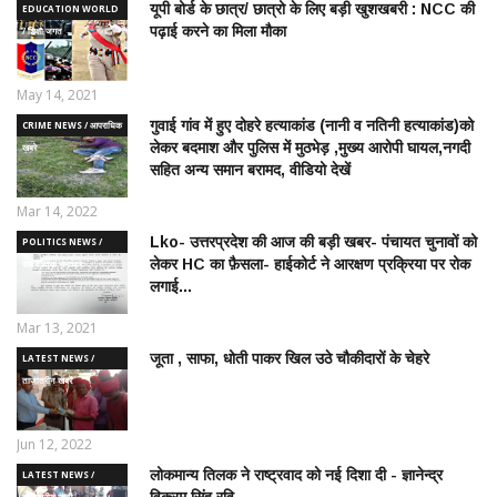
यूपी बोर्ड के छात्र/ छात्रो के लिए बड़ी खुशखबरी : NCC की
EDUCATION WORLD
पढ़ाई करने का मिला मौका
/ शिक्षा जगत
May 14, 2021
गुवाई गांव में हुए दोहरे हत्याकांड (नानी व नतिनी हत्याकांड)को
CRIME NEWS / आपराधिक
लेकर बदमाश और पुलिस में मुठभेड़ ,मुख्य आरोपी घायल,नगदी
ख़बरे
सहित अन्य समान बरामद, वीडियो देखें
Mar 14, 2022
Lko- उत्तरप्रदेश की आज की बड़ी खबर- पंचायत चुनावों को
POLITICS NEWS /
लेकर HC का फ़ैसला- हाईकोर्ट ने आरक्षण प्रक्रिया पर रोक
राजनीतिक समाचार
लगाई...
Mar 13, 2021
जूता , साफा, धोती पाकर खिल उठे चौकीदारों के चेहरे
LATEST NEWS /
ताज़ातरीन खबरें
Jun 12, 2022
लोकमान्य तिलक ने राष्ट्रवाद को नई दिशा दी - ज्ञानेन्द्र
LATEST NEWS /
विक्रम सिंह रवि
ताज़ातरीन खबरें