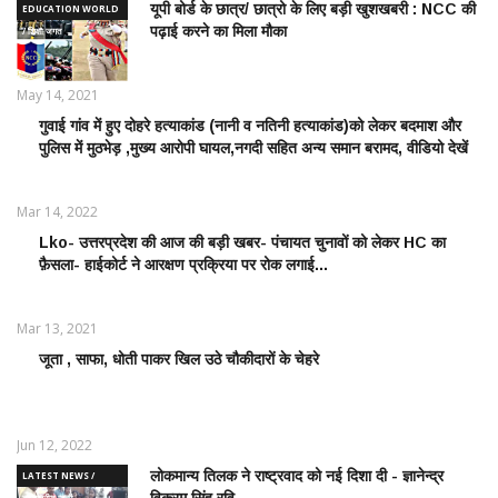
यूपी बोर्ड के छात्र/ छात्रो के लिए बड़ी खुशखबरी : NCC की
EDUCATION WORLD
पढ़ाई करने का मिला मौका
/ शिक्षा जगत
May 14, 2021
गुवाई गांव में हुए दोहरे हत्याकांड (नानी व नतिनी हत्याकांड)को लेकर बदमाश और
CRIME
पुलिस में मुठभेड़ ,मुख्य आरोपी घायल,नगदी सहित अन्य समान बरामद, वीडियो देखें
NEWS
/
आपराधिक
Mar 14, 2022
ख़बरे
Lko- उत्तरप्रदेश की आज की बड़ी खबर- पंचायत चुनावों को लेकर HC का
POLITICS
फ़ैसला- हाईकोर्ट ने आरक्षण प्रक्रिया पर रोक लगाई...
NEWS /
राजनीतिक
समाचार
Mar 13, 2021
जूता , साफा, धोती पाकर खिल उठे चौकीदारों के चेहरे
LATEST
NEWS /
ताज़ातरीन
खबरें
Jun 12, 2022
लोकमान्य तिलक ने राष्ट्रवाद को नई दिशा दी - ज्ञानेन्द्र
LATEST NEWS /
विक्रम सिंह रवि
ताज़ातरीन खबरें