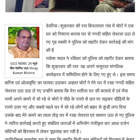
देवरिया।शुक्रवार की रात बिजलापार गांव में चोरों ने एक
घर को निशाना बनाया घर से नगदी सहित जेवरात उठा ले
गए गृह स्वामी ने पुलिस को तहरीर देकर कार्रवाई की मांग
की है
राकेश यादव ने रविवार को पुलिस को तहरीर देकर बताया
GGS NEWS 24 ब्यूरो
कि शुक्रवार की रात वह अपने ससुराल मांगलिक
चीफ देवरिया उप्र Vinay
Kumar Mishra
कार्यक्रम में सम्मिलित होने के लिए गए हुए थे। इस समय
बारिश एवं ओलावृष्टि का फायदा उठाकर अज्ञात चोरों ने मेरे घर में रखा नगदी सहित
जेवरात उठा उठा ले गए उन्होंने बताया कि मेरा भतीजा घर की बरामदे में एवं भैया
भाभी अपने कमरे में सो रहे थे चोरों ने पीछे के रास्ते से छत पर चढ़कर सीढि़यों के
रास्ते उतर गए और सबसे पहले घर में सो रहे लोगों को बाहर से कुंडी लगा दिया
उसके बाद मेरे कमरे का ताला तोड़ घर में रखा जेवरात एवं सामान उठा ले गए पुलिस
ने त्वरित कार्रवाई करते हुए संबंधित धाराओं में अभियोग पंजीकृत कर आधा दर्जन
संदिग्धों को हिरासत में लेकर पूछताछ कर रही है।
उपनिरीक्षक करूणेश राय ने कहा कि तहरीर मिली कुछ संदिग्धों को हिरासत में लेकर