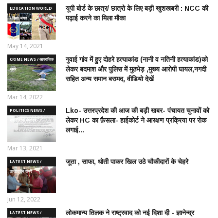
यूपी बोर्ड के छात्र/ छात्रो के लिए बड़ी खुशखबरी : NCC की
EDUCATION WORLD
पढ़ाई करने का मिला मौका
/ शिक्षा जगत
May 14, 2021
गुवाई गांव में हुए दोहरे हत्याकांड (नानी व नतिनी हत्याकांड)को
CRIME NEWS / आपराधिक
लेकर बदमाश और पुलिस में मुठभेड़ ,मुख्य आरोपी घायल,नगदी
ख़बरे
सहित अन्य समान बरामद, वीडियो देखें
Mar 14, 2022
Lko- उत्तरप्रदेश की आज की बड़ी खबर- पंचायत चुनावों को
POLITICS NEWS /
लेकर HC का फ़ैसला- हाईकोर्ट ने आरक्षण प्रक्रिया पर रोक
राजनीतिक समाचार
लगाई...
Mar 13, 2021
जूता , साफा, धोती पाकर खिल उठे चौकीदारों के चेहरे
LATEST NEWS /
ताज़ातरीन खबरें
Jun 12, 2022
लोकमान्य तिलक ने राष्ट्रवाद को नई दिशा दी - ज्ञानेन्द्र
LATEST NEWS /